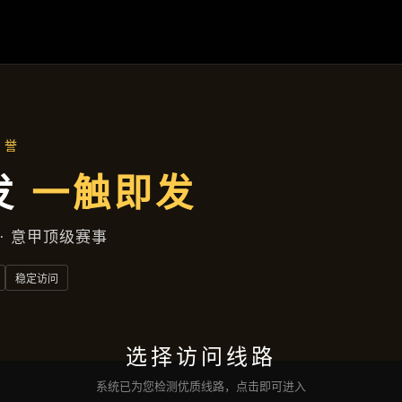
页
认识
云开中国
项目实录
公司头条
服务种类
沟通
开云app登录入口网址