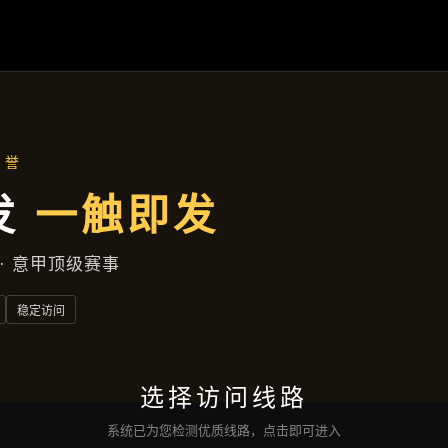
页
认识
云开中国
项目实录
公司头条
服务种类
沟通
开云app登录入口网址